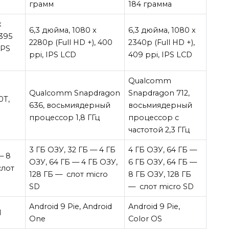
грамм
184 грамма
x
6,3 дюйма, 1080 x
6,3 дюйма, 1080 x
 395
2280p (Full HD +), 400
2340p (Full HD +),
TPS
ppi, IPS LCD
409 ppi, IPS LCD
Qualcomm
Qualcomm Snapdragon
Snapdragon 712,
0T,
636, восьмиядерный
восьмиядерный
процессор 1,8 ГГц
процессор с
частотой 2,3 ГГц
3 ГБ ОЗУ, 32 ГБ — 4 ГБ
4 ГБ ОЗУ, 64 ГБ —
— 8
ОЗУ, 64 ГБ — 4 ГБ ОЗУ,
6 ГБ ОЗУ, 64 ГБ —
слот
128 ГБ — слот micro
8 ГБ ОЗУ, 128 ГБ
SD
— слот micro SD
Android 9 Pie, Android
Android 9 Pie,
I
One
Color ОS