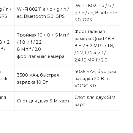
Wi-Fi 802.11 a / b /
g / n /
Wi-Fi 802.11 a / b / g / n /
g / n / ac, Bluetooth
 GPS
ac, Bluetooth 5.0, GPS
5.0, GPS
Фронтальная
Тройная 16 + 8 + 5 Мп f
камера Quad 48 +
 + 2
/ 1.8 и f / 2.2
8 + 2 + 2 MP f / 1.8, f
 f /
8 Мп f / 2.0
/ 2.2, f / 2.4 и f /
фронтальная камера
2.4 16 MP f / 2.0
я
4035 мАч, быстрая
3500 мАч, быстрая
uick
зарядка 20 Вт с
зарядка 10 Вт
VOOC 3.0
для
Слот для двух SIM
Слот для двух SIM карт
карт