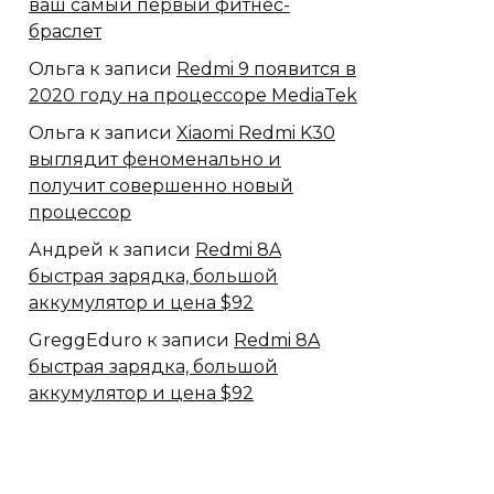
ваш самый первый фитнес-
браслет
Ольга
к записи
Redmi 9 появится в
2020 году на процессоре MediaTek
Ольга
к записи
Xiaomi Redmi K30
выглядит феноменально и
получит совершенно новый
процессор
Андрей
к записи
Redmi 8A
быстрая зарядка, большой
аккумулятор и цена $92
GreggEduro
к записи
Redmi 8A
быстрая зарядка, большой
аккумулятор и цена $92