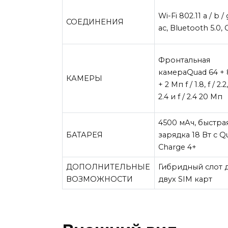
Wi-Fi 802.11 a / b / 
СОЕДИНЕНИЯ
ac, Bluetooth 5.0,
Фронтальная
камераQuad 64 + 8
КАМЕРЫ
+ 2 Мп f / 1.8, f / 2.2,
2.4 и f / 2.4 20 Мп
4500 мАч, быстра
БАТАРЕЯ
зарядка 18 Вт с Q
Charge 4+
ДОПОЛНИТЕЛЬНЫЕ
Гибридный слот 
ВОЗМОЖНОСТИ
двух SIM карт