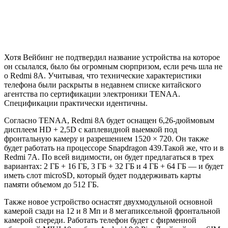
Хотя Вейбинг не подтвердил название устройства на которое
он ссылался, было бы огромным сюрпризом, если речь шла не
о Redmi 8A. Учитывая, что технические характеристики
телефона были раскрыты в недавнем списке китайского
агентства по сертификации электроники TENAA.
Спецификации практически идентичны.
Согласно TENAA, Redmi 8A будет оснащен 6,26-дюймовым
дисплеем HD + 2,5D с каплевидной выемкой под
фронтальную камеру и разрешением 1520 × 720. Он также
будет работать на процессоре Snapdragon 439.Такой же, что и в
Redmi 7A. По всей видимости, он будет предлагаться в трех
вариантах: 2 ГБ + 16 ГБ, 3 ГБ + 32 ГБ и 4 ГБ + 64 ГБ — и будет
иметь слот microSD, который будет поддерживать карты
памяти объемом до 512 ГБ.
Также новое устройство оснастят двухмодульной основной
камерой сзади на 12 и 8 Мп и 8 мегапиксельной фронтальной
камерой спереди. Работать телефон будет с фирменной